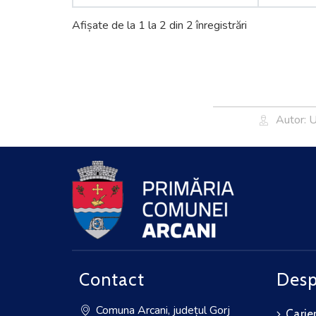
Afișate de la 1 la 2 din 2 înregistrări
Autor: 
Contact
Desp
Comuna Arcani, județul Gorj
Carie