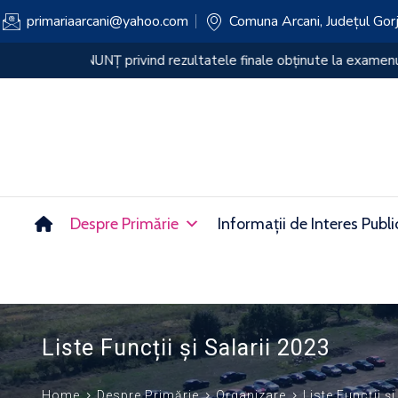
primariaarcani@yahoo.com
Comuna Arcani, Județul Gor
ANUNȚ privind rezultatul PROBEI SCRISE a e
Despre Primărie
Informații de Interes Publi
Liste Funcții și Salarii 2023
Home
Despre Primărie
Organizare
Liste Funcții și