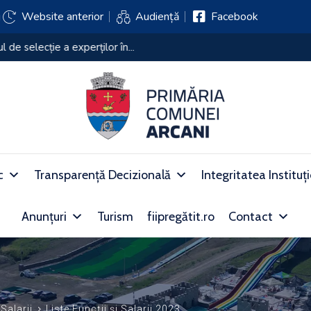
j
Website anterior
Audiență
Facebook
xamenului de selecție a experților în...
c
Transparență Decizională
Integritatea Instituț
Anunțuri
Turism
fiipregătit.ro
Contact
 Salarii
Liste Funcții și Salarii 2023