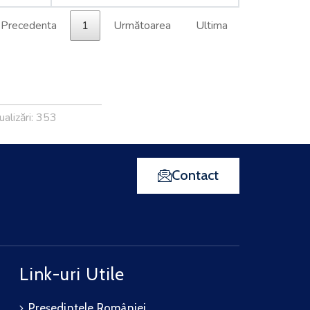
Precedenta
1
Următoarea
Ultima
ualizări: 353
Contact
Link-uri Utile
Președintele României