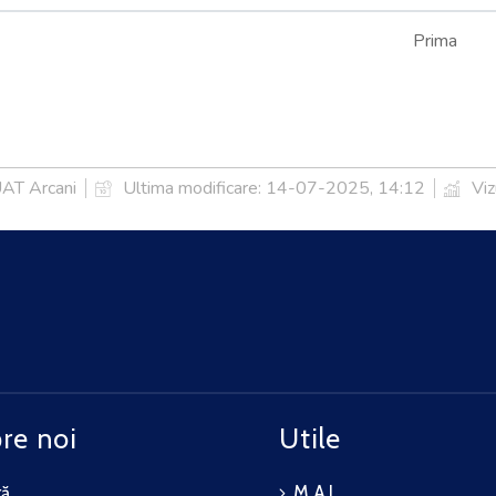
Prima
UAT Arcani
Ultima modificare:
14-07-2025, 14:12
Viz
re noi
Utile
ră
M.A.I.