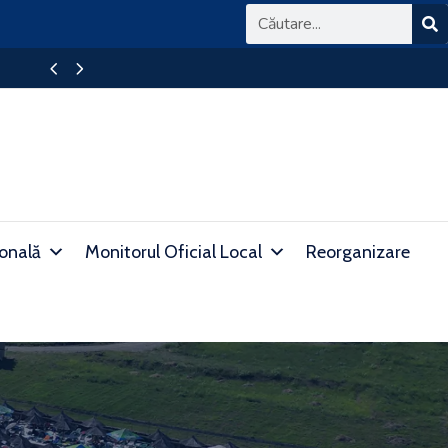
BAREM DETALIAT DE CORECTARE A SU
ională
Monitorul Oficial Local
Reorganizare