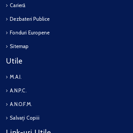
Carieră
Dezbateri Publice
Fonduri Europene
Sitemap
Utile
M.A.I.
A.N.P.C.
A.N.O.F.M.
Salvați Copiii
Link-uri Utile