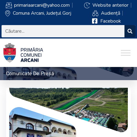
primariaarcani@yahoo.com
Website anterior
Comuna Arcani, Județul Gorj
Audiență
Facebook
Comunicate De Presă