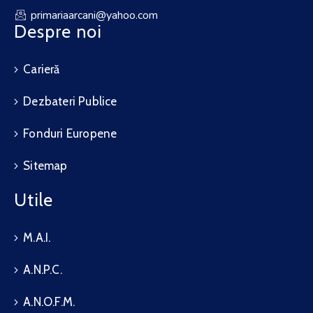
primariaarcani@yahoo.com
Despre noi
Carieră
Dezbateri Publice
Fonduri Europene
Sitemap
Utile
M.A.I.
A.N.P.C.
A.N.O.F.M.