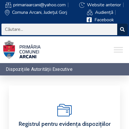
primariaarcani@yahoo.com
Website anterior
Comuna Arcani, Județul Gorj
Audiență
Facebook
Dispozițiile Autorității Executive
Registrul pentru evidența dispozițiilor