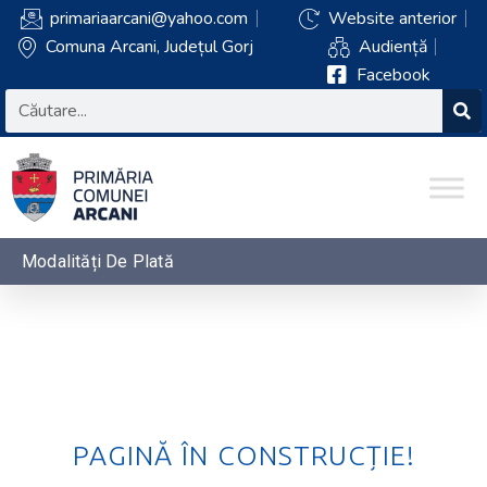
primariaarcani@yahoo.com
Website anterior
Comuna Arcani, Județul Gorj
Audiență
Facebook
Modalități De Plată
PAGINĂ ÎN CONSTRUCȚIE!