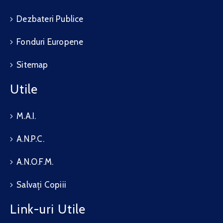
Dezbateri Publice
Fonduri Europene
Sitemap
Utile
M.A.I.
A.N.P.C.
A.N.O.F.M.
Salvați Copiii
Link-uri Utile