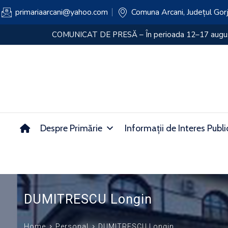
primariaarcani@yahoo.com
Comuna Arcani, Județul Gor
COMUNICAT DE PRESĂ – În perioada 12–17 august
Despre Primărie
Informații de Interes Publi
DUMITRESCU Longin
Home
Personal
DUMITRESCU Longin