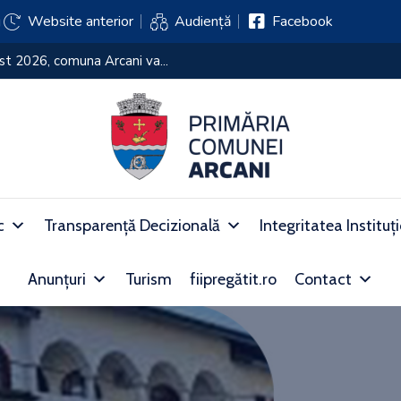
j
Website anterior
Audiență
Facebook
 2026, comuna Arcani va...
c
Transparență Decizională
Integritatea Instituț
Anunțuri
Turism
fiipregătit.ro
Contact