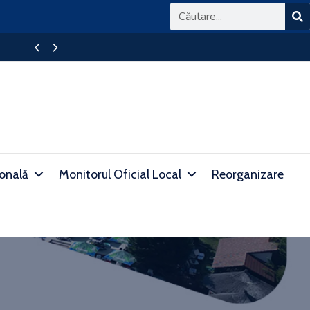
ANUNȚ privind rezultatele finale obținute la exam
ională
Monitorul Oficial Local
Reorganizare