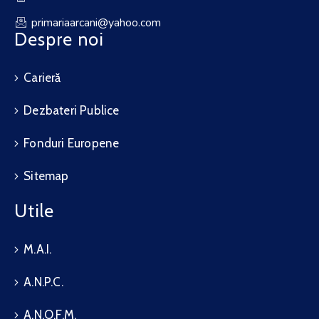
primariaarcani@yahoo.com
Despre noi
Carieră
Dezbateri Publice
Fonduri Europene
Sitemap
Utile
M.A.I.
A.N.P.C.
A.N.O.F.M.