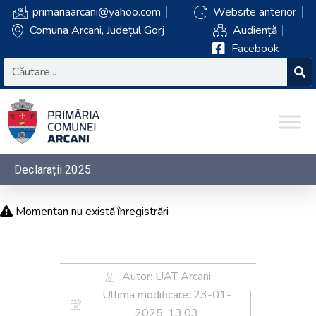
primariaarcani@yahoo.com
Website anterior
Comuna Arcani, Județul Gorj
Audiență
Facebook
Declarații 2025
Momentan nu există înregistrări
Autor: UAT Arcani
Ultima modificare:
23-01-
2025, 13:03