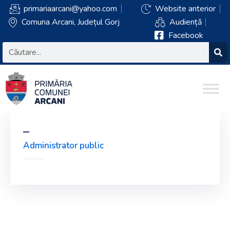
primariaarcani@yahoo.com
Website anterior
Comuna Arcani, Județul Gorj
Audiență
Facebook
–
Administrator public