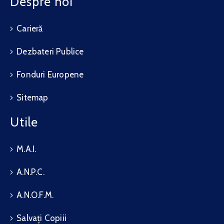
Despre noi
Carieră
Dezbateri Publice
Fonduri Europene
Sitemap
Utile
M.A.I.
A.N.P.C.
A.N.O.F.M.
Salvați Copiii