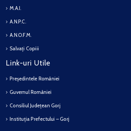
M.A.I.
A.N.P.C.
A.N.O.F.M.
Salvați Copiii
Link-uri Utile
Președintele României
Guvernul României
Consiliul Județean Gorj
Instituția Prefectului – Gorj