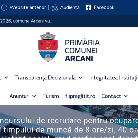
j
Website anterior
Audiență
Facebook
l de selecție a experților în...
c
Transparență Decizională
Integritatea Instituț
Anunțuri
Turism
fiipregătit.ro
Contact
cursului de recrutare pentru ocupare
l timpului de muncă de 8 ore/zi, 40 o