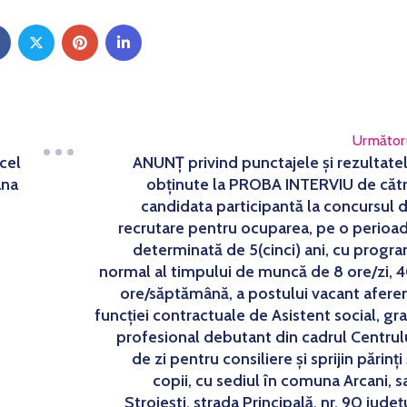
Următor
cel
ANUNȚ privind punctajele și rezultate
ana
obținute la PROBA INTERVIU de căt
candidata participantă la concursul 
recrutare pentru ocuparea, pe o perioa
determinată de 5(cinci) ani, cu progr
normal al timpului de muncă de 8 ore/zi, 
ore/săptămână, a postului vacant afere
funcției contractuale de Asistent social, gr
profesional debutant din cadrul Centrul
de zi pentru consiliere și sprijin părinți 
copii, cu sediul în comuna Arcani, s
Stroiești, strada Principală, nr. 90 județ