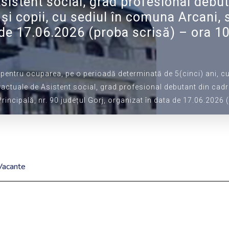
sistent social, grad profesional debut
 și copii, cu sediul în comuna Arcani, s
a de 17.06.2026 (proba scrisă) – ora 1
pentru ocuparea, pe o perioadă determinată de 5(cinci) ani, c
tuale de Asistent social, grad profesional debutant din cadrul C
Principală, nr. 90 județul Gorj, organizat în data de 17.06.2026
Vacante