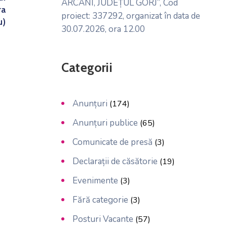
ARCANI, JUDEȚUL GORJ”, Cod
ra
proiect: 337292, organizat în data de
u)
30.07.2026, ora 12.00
Categorii
Anunțuri
(174)
Anunțuri publice
(65)
Comunicate de presă
(3)
Declarații de căsătorie
(19)
Evenimente
(3)
Fără categorie
(3)
Posturi Vacante
(57)