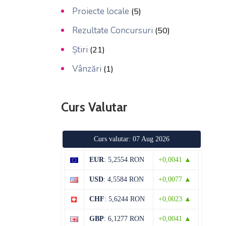
Proiecte locale
(5)
Rezultate Concursuri
(50)
Știri
(21)
Vânzări
(1)
Curs Valutar
Curs valutar: 07 Aug 2026
EUR
: 5,2554 RON
+0,0041 ▲
USD
: 4,5584 RON
+0,0077 ▲
CHF
: 5,6244 RON
+0,0023 ▲
GBP
: 6,1277 RON
+0,0041 ▲