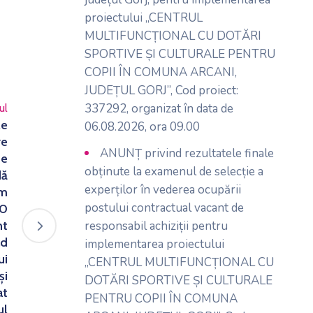
proiectului „CENTRUL
MULTIFUNCȚIONAL CU DOTĂRI
SPORTIVE ȘI CULTURALE PENTRU
COPII ÎN COMUNA ARCANI,
JUDEȚUL GORJ”, Cod proiect:
337292, organizat în data de
ul
le
06.08.2026, ora 09.00
re
ANUNȚ privind rezultatele finale
de
obținute la examenul de selecție a
dă
experților în vederea ocupării
am
postului contractual vacant de
40
responsabil achiziții pentru
nt
ad
implementarea proiectului
ui
„CENTRUL MULTIFUNCȚIONAL CU
și
DOTĂRI SPORTIVE ȘI CULTURALE
at
PENTRU COPII ÎN COMUNA
ul