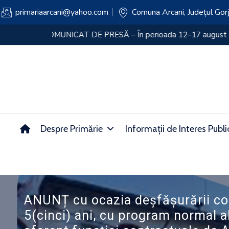
primariaarcani@yahoo.com
Comuna Arcani, Județul Gor
ANUNȚ privind rezultatele finale obținute la examenu
Despre Primărie
Informații de Interes Publi
ANUNȚ cu ocazia deșfășurării con
5(cinci) ani, cu program normal a