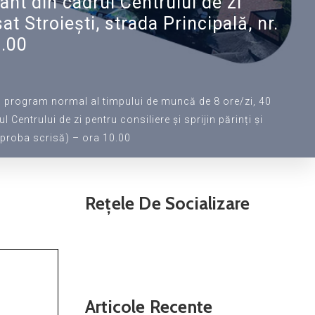
ant din cadrul Centrului de zi
at Stroiești, strada Principală, nr.
0.00
u program normal al timpului de muncă de 8 ore/zi, 40
entrului de zi pentru consiliere și sprijin părinți și
 (proba scrisă) – ora 10.00
Rețele De Socializare
Articole Recente