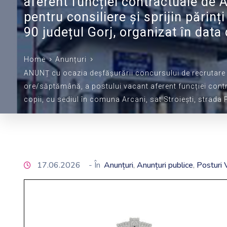
aferent funcției contractuale de A
pentru consiliere și sprijin părinți
90 județul Gorj, organizat în dat
Home
Anunțuri
ANUNȚ cu ocazia deșfășurării concursului de recrutare 
ore/săptămână, a postului vacant aferent funcției contrac
copii, cu sediul în comuna Arcani, sat Stroiești, strada 
17.06.2026
- În
Anunțuri
Anunțuri publice
Posturi 
‚
‚