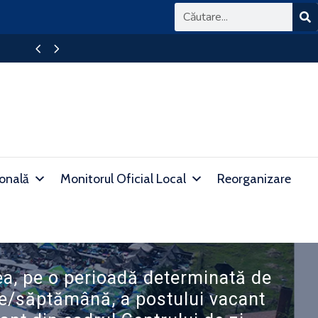
ANUNȚ privind rezultatul PROBEI SCRISE a examen
ională
Monitorul Oficial Local
Reorganizare
a, pe o perioadă determinată de
re/săptămână, a postului vacant