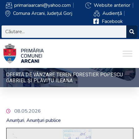
primariaarcani@yahoo.com
Website anterior
Comuna Arcani, Județul Gorj
Audiență
Facebook
OFERTĂ DE VÂNZARE TEREN FORESTIER POPESCU
GABRIEL ȘI PLĂVIȚU ILEANA
08.05.2026
Anunțuri
Anunțuri publice
‚