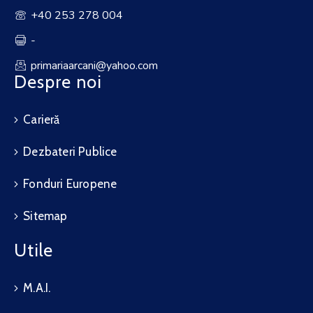
+40 253 278 004
-
primariaarcani@yahoo.com
Despre noi
Carieră
Dezbateri Publice
Fonduri Europene
Sitemap
Utile
M.A.I.