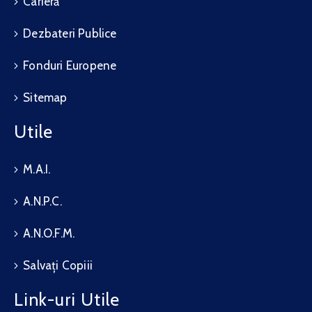
Carieră
Dezbateri Publice
Fonduri Europene
Sitemap
Utile
M.A.I.
A.N.P.C.
A.N.O.F.M.
Salvați Copiii
Link-uri Utile