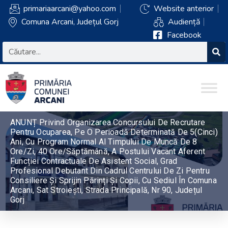
primariaarcani@yahoo.com
Website anterior
Comuna Arcani, Județul Gorj
Audiență
Facebook
ANUNȚ Privind Organizarea Concursului De Recrutare
Pentru Ocuparea, Pe O Perioadă Determinată De 5(cinci)
Ani, Cu Program Normal Al Timpului De Muncă De 8
Ore/zi, 40 Ore/săptămână, A Postului Vacant Aferent
Funcției Contractuale De Asistent Social, Grad
Profesional Debutant Din Cadrul Centrului De Zi Pentru
Consiliere Și Sprijin Părinți Și Copii, Cu Sediul În Comuna
Arcani, Sat Stroiești, Strada Principală, Nr 90, Județul
Gorj