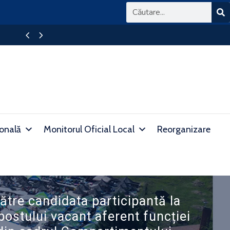
BAREM DETALIAT DE CORECTARE A SUBIECTEL
ională
Monitorul Oficial Local
Reorganizare
ătre candidata participantă la
ostului vacant aferent funcției