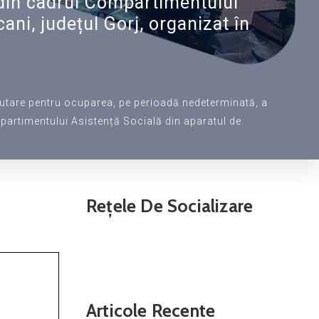
l din cadrul Compartimentului
ani, județul Gorj, organizat în
rutare pentru ocuparea, pe perioadă nedeterminată, a
mpartimentului Asistență Socială din aparatul de
Rețele De Socializare
Articole Recente