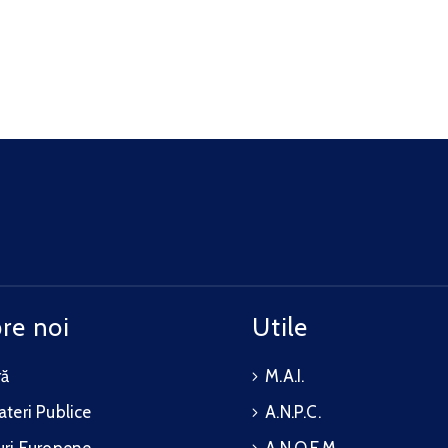
re noi
Utile
ră
M.A.I.
teri Publice
A.N.P.C.