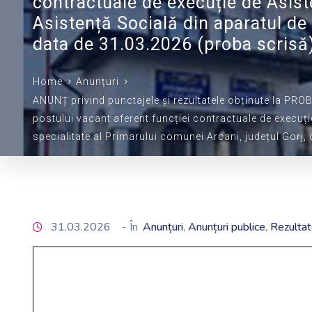
contractuale de execuție de Asist
Asistență Socială din aparatul de 
data de 31.03.2026 (proba scrisă
Home
Anunțuri
ANUNȚ privind punctajele și rezultatele obținute la PR
postului vacant aferent funcției contractuale de execuți
specialitate al Primarului comunei Arcani, județul Gorj,
31.03.2026
- În
Anunțuri
Anunțuri publice
Rezultat
‚
‚