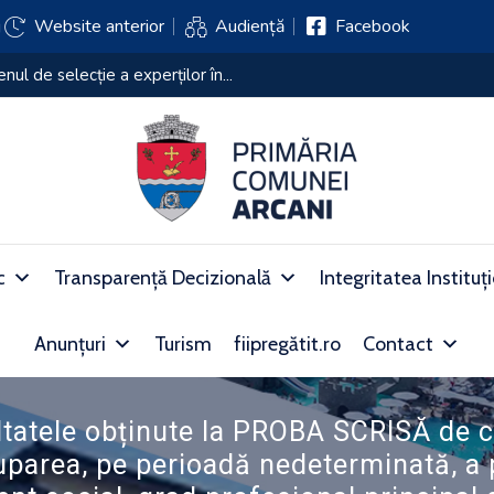
j
Website anterior
Audiență
Facebook
i de selecție a experților în...
c
Transparență Decizională
Integritatea Instituț
Anunțuri
Turism
fiipregătit.ro
Contact
tatele obținute la PROBA SCRISĂ de c
parea, pe perioadă nedeterminată, a p