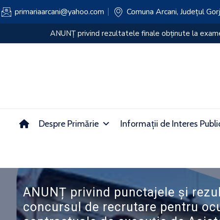
primariaarcani@yahoo.com
Comuna Arcani, Județul Gor
ANUNȚ privind rezultatul PROBEI SCRISE a examenulu
Despre Primărie
Informații de Interes Publi
ANUNȚ privind punctajele și rezul
concursul de recrutare pentru ocu