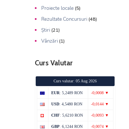
Proiecte locale
(5)
Rezultate Concursuri
(48)
Știri
(21)
Vânzări
(1)
Curs Valutar
Curs valutar: 05 Aug 2026
EUR
: 5,2489 RON
-0,0008 ▼
USD
: 4,5480 RON
-0,0144 ▼
CHF
: 5,6210 RON
-0,0093 ▼
GBP
: 6,1244 RON
-0,0074 ▼