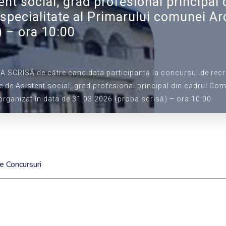
ent social, grad profesional principa
specialitate al Primarului comunei Arc
) – ora 10:00
OBA SCRISĂ de către candidata participantă la concursul de rec
e de Asistent social, grad profesional principal din cadrul Co
 organizat în data de 31.03.2026 (proba scrisă) – ora 10:00
e Concursuri