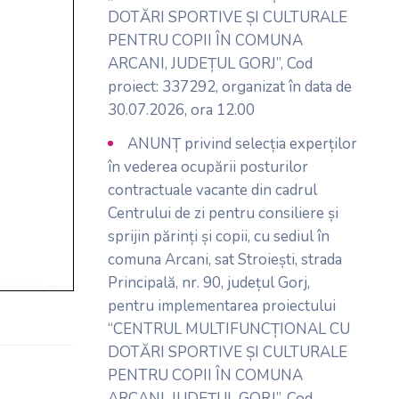
DOTĂRI SPORTIVE ȘI CULTURALE
PENTRU COPII ÎN COMUNA
ARCANI, JUDEȚUL GORJ”, Cod
proiect: 337292, organizat în data de
30.07.2026, ora 12.00
ANUNȚ privind selecția experților
în vederea ocupării posturilor
contractuale vacante din cadrul
Centrului de zi pentru consiliere și
sprijin părinți și copii, cu sediul în
comuna Arcani, sat Stroiești, strada
Principală, nr. 90, județul Gorj,
pentru implementarea proiectului
“CENTRUL MULTIFUNCȚIONAL CU
DOTĂRI SPORTIVE ȘI CULTURALE
PENTRU COPII ÎN COMUNA
ARCANI, JUDEȚUL GORJ”, Cod