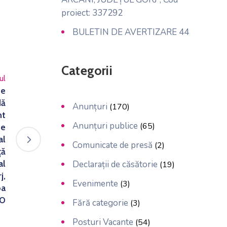
proiect: 337292
BULETIN DE AVERTIZARE 44
Categorii
ul
de
dă
Anunțuri
(170)
nt
Anunțuri publice
(65)
de
al
Comunicate de presă
(2)
ță
al
Declarații de căsătorie
(19)
j,
Evenimente
(3)
ba
00
Fără categorie
(3)
Posturi Vacante
(54)