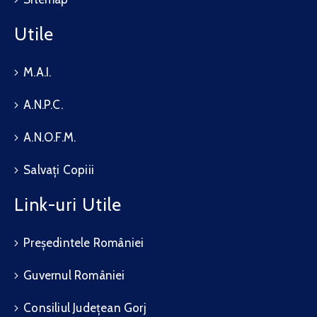
Utile
M.A.I.
A.N.P.C.
A.N.O.F.M.
Salvați Copiii
Link-uri Utile
Președintele României
Guvernul României
Consiliul Județean Gorj