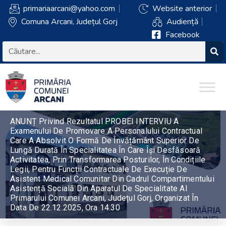
primariaarcani@yahoo.com
Website anterior
Comuna Arcani, Județul Gorj
Audiență
Facebook
ANUNȚ Privind Rezultatul PROBEI INTERVIU A
Examenului De Promovare A Personalului Contractual
Care A Absolvit O Formă De Învățământ Superior De
Lungă Durată În Specialitatea În Care Își Desfăsoară
Activitatea, Prin Transformarea Posturilor, În Condițiile
Legii, Pentru Funcții Contractuale De Execuție De
Asistent Medical Comunitar Din Cadrul Compartimentului
Asistență Socială Din Aparatul De Specialitate Al
Primarului Comunei Arcani, Județul Gorj, Organizat În
Data De 22.12.2025, Ora 14.30