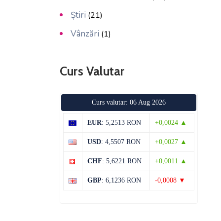
Știri
(21)
Vânzări
(1)
Curs Valutar
Curs valutar: 06 Aug 2026
EUR
: 5,2513 RON
+0,0024 ▲
USD
: 4,5507 RON
+0,0027 ▲
CHF
: 5,6221 RON
+0,0011 ▲
GBP
: 6,1236 RON
-0,0008 ▼