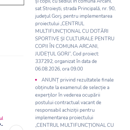
și copii, cu sediul în comuna Arcani,
sat Stroiești, strada Principală, nr. 90,
județul Gorj, pentru implementarea
proiectului „CENTRUL
MULTIFUNCȚIONAL CU DOTĂRI
SPORTIVE ȘI CULTURALE PENTRU
COPII ÎN COMUNA ARCANI,
JUDEȚUL GORJ”, Cod proiect:
337292, organizat în data de
06.08.2026, ora 09.00
ANUNȚ privind rezultatele finale
obținute la examenul de selecție a
experților în vederea ocupării
postului contractual vacant de
responsabil achiziții pentru
implementarea proiectului
ul
„CENTRUL MULTIFUNCȚIONAL CU
7-