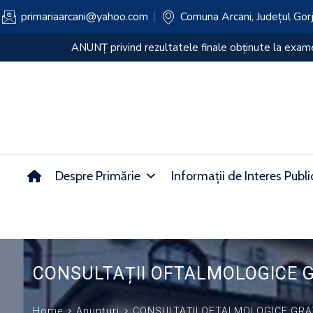
primariaarcani@yahoo.com
Comuna Arcani, Județul Gor
ANUNȚ privind rezultatul PROBEI SCRISE a examenulu
Despre Primărie
Informații de Interes Publi
CONSULTAȚII OFTALMOLOGICE G
Home
Anunțuri
CONSULTAȚII OFTALMOLOGICE GRA