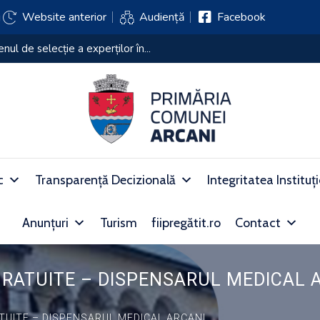
j
Website anterior
Audiență
Facebook
i de selecție a experților în...
c
Transparență Decizională
Integritatea Instituț
Anunțuri
Turism
fiipregătit.ro
Contact
RATUITE – DISPENSARUL MEDICAL 
TUITE – DISPENSARUL MEDICAL ARCANI