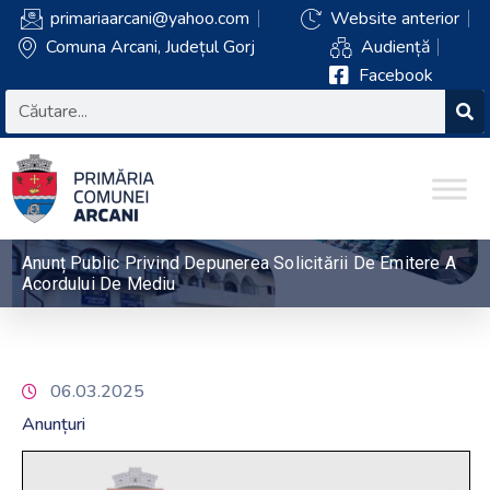
primariaarcani@yahoo.com
Website anterior
Comuna Arcani, Județul Gorj
Audiență
Facebook
Anunț Public Privind Depunerea Solicitării De Emitere A
Acordului De Mediu
06.03.2025
Anunțuri