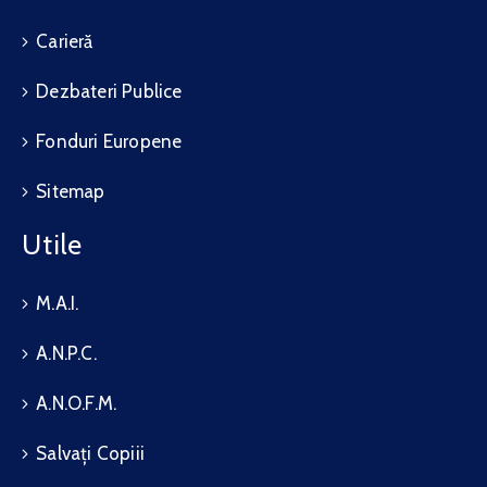
Carieră
Dezbateri Publice
Fonduri Europene
Sitemap
Utile
M.A.I.
A.N.P.C.
A.N.O.F.M.
Salvați Copiii