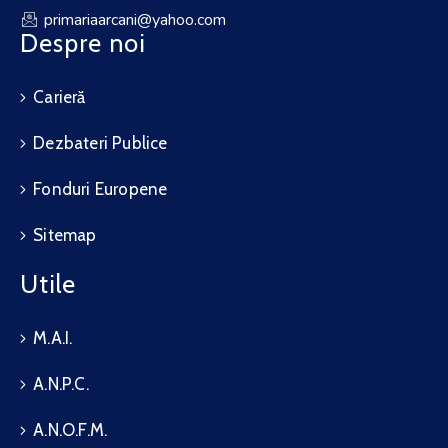
primariaarcani@yahoo.com
Despre noi
Carieră
Dezbateri Publice
Fonduri Europene
Sitemap
Utile
M.A.I.
A.N.P.C.
A.N.O.F.M.