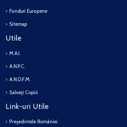
Fonduri Europene
Sitemap
Utile
M.A.I.
A.N.P.C.
A.N.O.F.M.
Salvați Copiii
Link-uri Utile
Președintele României