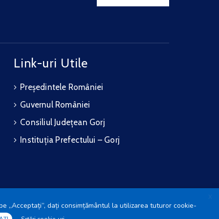
Link-uri Utile
Președintele României
Guvernul României
Consiliul Județean Gorj
Instituția Prefectului – Gorj
X
pe „Acceptați”, dați consimțământul la utilizarea tuturor cookie-