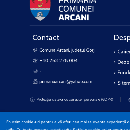
Contact
Desp
Comuna Arcani, județul Gorj
Carie
+40 253 278 004
Dezba
-
Fondu
primariaarcani@yahoo.com
Site
Protecția datelor cu caracter personale (GDPR)
Folosim cookie-uri pentru a vă oferi cea mai relevantă experiență de
urile. Cu toate acestea, puteți vizita Setările cookie-urilor pentru 