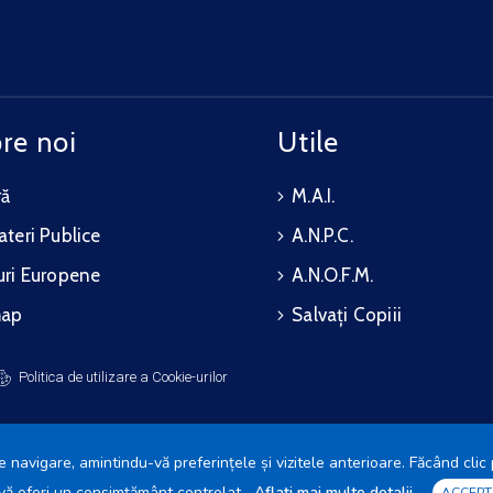
re noi
Utile
ră
M.A.I.
teri Publice
A.N.P.C.
ri Europene
A.N.O.F.M.
map
Salvați Copiii
Politica de utilizare a Cookie-urilor
 navigare, amintindu-vă preferințele și vizitele anterioare. Făcând clic 
a vă oferi un consimțământ controlat.
Aflați mai multe detalii