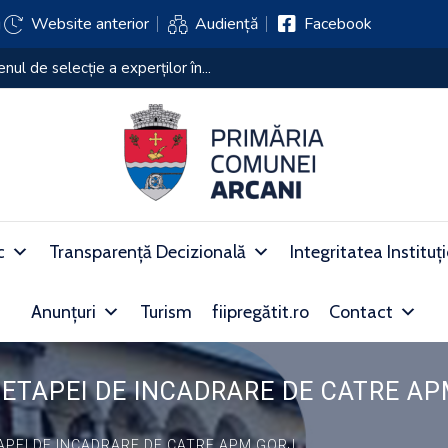
j
Website anterior
Audiență
Facebook
xamenului de selecție a experților în...
c
Transparență Decizională
Integritatea Instituț
Anunțuri
Turism
fiipregătit.ro
Contact
 ETAPEI DE INCADRARE DE CATRE A
TAPEI DE INCADRARE DE CATRE APM GORJ