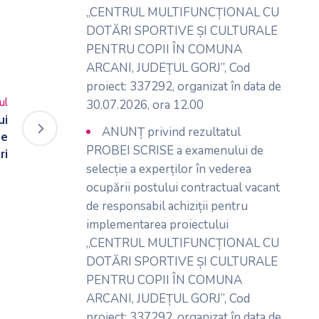
„CENTRUL MULTIFUNCȚIONAL CU
DOTĂRI SPORTIVE ȘI CULTURALE
PENTRU COPII ÎN COMUNA
ARCANI, JUDEȚUL GORJ”, Cod
proiect: 337292, organizat în data de
ul
30.07.2026, ora 12.00
ui
ANUNȚ privind rezultatul
de
PROBEI SCRISE a examenului de
ri
selecție a experților în vederea
ocupării postului contractual vacant
de responsabil achiziții pentru
implementarea proiectului
„CENTRUL MULTIFUNCȚIONAL CU
DOTĂRI SPORTIVE ȘI CULTURALE
PENTRU COPII ÎN COMUNA
ARCANI, JUDEȚUL GORJ”, Cod
proiect: 337292, organizat în data de