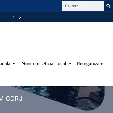
BAREM DETALIAT DE CORECTARE A SU
ională
Monitorul Oficial Local
Reorganizare
PM GORJ