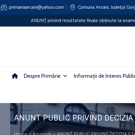
primariaarcani@yahoo.com
Comuna Arcani, Județul Gor
ANUNȚ privind rezultatul PROBEI SCRISE a e
Despre Primărie
Informații de Interes Publi
ANUNT PUBLIC PRIVIND DECIZIA
Home
Anunțuri
ANUNT PUBLIC PRIVIND DECIZIA E