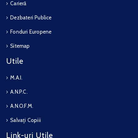
Carieră
Dezbateri Publice
Fonduri Europene
Sitemap
Utile
M.A.I.
A.N.P.C.
A.N.O.F.M.
Salvați Copiii
Link-uri Utile