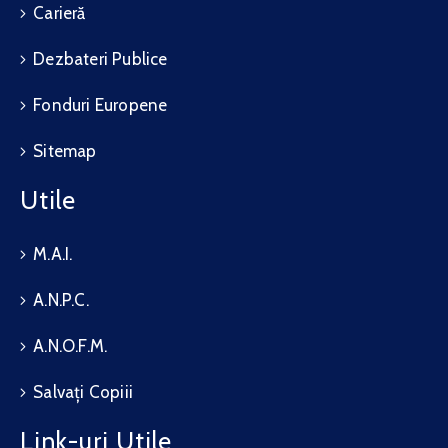
Carieră
Dezbateri Publice
Fonduri Europene
Sitemap
Utile
M.A.I.
A.N.P.C.
A.N.O.F.M.
Salvați Copiii
Link-uri Utile