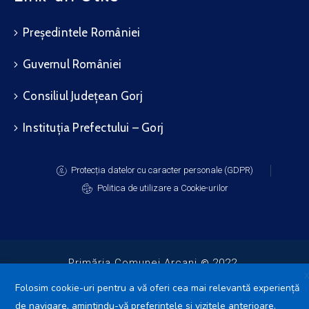
Președintele României
Guvernul României
Consiliul Județean Gorj
Instituția Prefectului – Gorj
Protecția datelor cu caracter personale (GDPR)
Politica de utilizare a Cookie-urilor
Primăria Comunei Arcani
2022.
Toate drepturile rezervate.
Folosim cookie-uri pentru a vă oferi cea mai relevantă experiență
de navigare, amintindu-vă preferințele și vizitele anterioare.