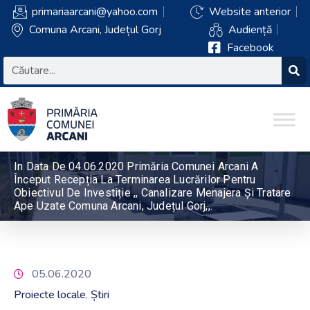
primariaarcani@yahoo.com
Website anterior
Comuna Arcani, Județul Gorj
Audiență
Facebook
In Data De 04.06.2020 Primăria Comunei Arcani A
Început Recepția La Terminarea Lucrărilor Pentru
Obiectivul De Investiție ,, Canalizare Menajera Și Tratare
Ape Uzate Comuna Arcani, Județul Gorj,,.
05.06.2020
Proiecte locale
Știri
‚