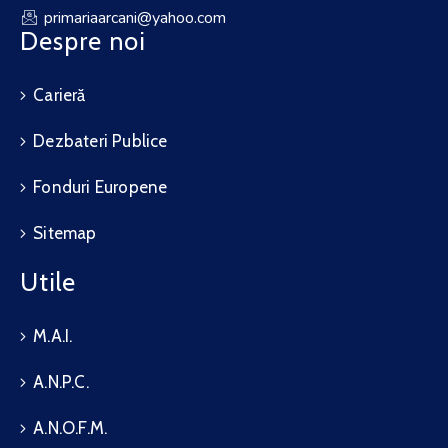
primariaarcani@yahoo.com
Despre noi
Carieră
Dezbateri Publice
Fonduri Europene
Sitemap
Utile
M.A.I.
A.N.P.C.
A.N.O.F.M.