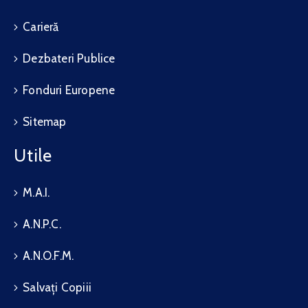
Carieră
Dezbateri Publice
Fonduri Europene
Sitemap
Utile
M.A.I.
A.N.P.C.
A.N.O.F.M.
Salvați Copiii