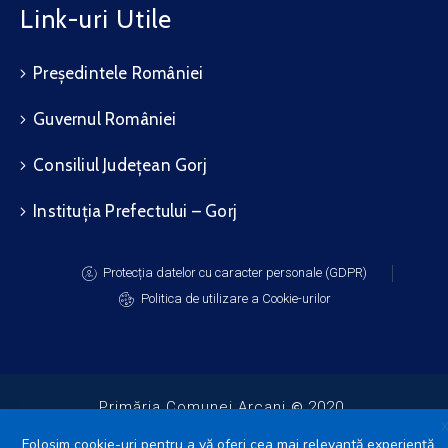
Link-uri Utile
Președintele României
Guvernul României
Consiliul Județean Gorj
Instituția Prefectului – Gorj
Protecția datelor cu caracter personale (GDPR)
Politica de utilizare a Cookie-urilor
Primăria Comunei Arcani
2020.
Toate drepturile rezervate.
Folosim cookie-uri pentru a vă oferi cea mai relevantă experiență