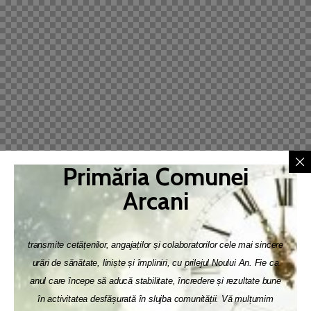
Primăria Comunei
Arcani
transmite cetățenilor, angajaților și colaboratorilor cele mai sincere
urări de sănătate, liniște și împliniri, cu prilejul Noului An. Fie ca
anul care începe să aducă stabilitate, încredere și rezultate bune
în activitatea desfășurată în slujba comunității. Vă mulțumim