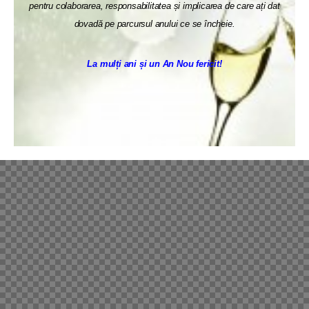
pentru colaborarea, responsabilitatea și implicarea de care ați dat
dovadă pe parcursul anului ce se încheie.
La mulți ani și un An Nou fericit!